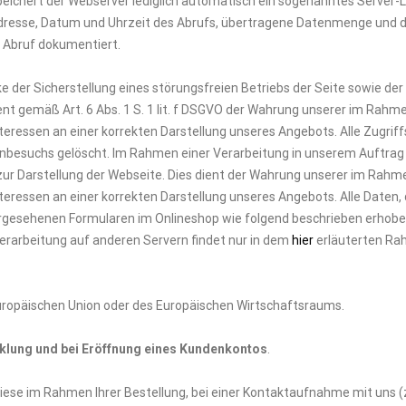
eichert der Webserver lediglich automatisch ein sogenanntes Server-Lo
-Adresse, Datum und Uhrzeit des Abrufs, übertragene Datenmenge und 
 Abruf dokumentiert.
 der Sicherstellung eines störungsfreien Betriebs der Seite sowie der
t gemäß Art. 6 Abs. 1 S. 1 lit. f DSGVO der Wahrung unserer im Rahme
ressen an einer korrekten Darstellung unseres Angebots. Alle Zugrif
nbesuchs gelöscht. Im Rahmen einer Verarbeitung in unserem Auftrag 
 zur Darstellung der Webseite. Dies dient der Wahrung unserer im Rahm
essen an einer korrekten Darstellung unseres Angebots. Alle Daten, 
orgesehenen Formularen im Onlineshop wie folgend beschrieben erhob
Verarbeitung auf anderen Servern findet nur in dem
hier
erläuterten R
 Europäischen Union oder des Europäischen Wirtschaftsraums.
lung und bei Eröffnung eines Kundenkontos
.
se im Rahmen Ihrer Bestellung, bei einer Kontaktaufnahme mit uns (z