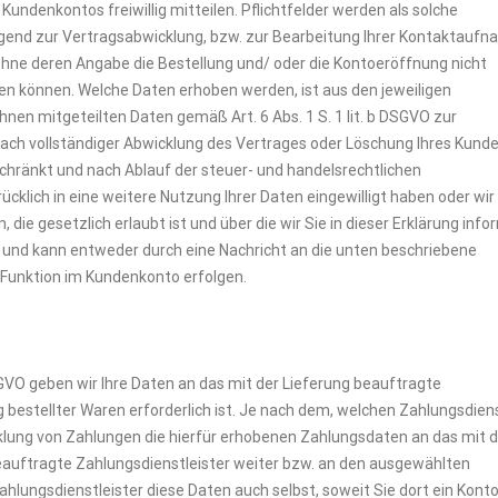
Kundenkontos freiwillig mitteilen. Pflichtfelder werden als solche
ingend zur Vertragsabwicklung, bzw. zur Bearbeitung Ihrer Kontaktauf
hne deren Angabe die Bestellung und/ oder die Kontoeröffnung nicht
en können. Welche Daten erhoben werden, ist aus den jeweiligen
hnen mitgeteilten Daten gemäß Art. 6 Abs. 1 S. 1 lit. b DSGVO zur
Nach vollständiger Abwicklung des Vertrages oder Löschung Ihres Kund
schränkt und nach Ablauf der steuer- und handelsrechtlichen
cklich in eine weitere Nutzung Ihrer Daten eingewilligt haben oder wir
e gesetzlich erlaubt ist und über die wir Sie in dieser Erklärung info
h und kann entweder durch eine Nachricht an die unten beschriebene
 Funktion im Kundenkonto erfolgen.
DSGVO geben wir Ihre Daten an das mit der Lieferung beauftragte
bestellter Waren erforderlich ist. Je nach dem, welchen Zahlungsdiens
klung von Zahlungen die hierfür erhobenen Zahlungsdaten an das mit d
beauftragte Zahlungsdienstleister weiter bzw. an den ausgewählten
lungsdienstleister diese Daten auch selbst, soweit Sie dort ein Kont