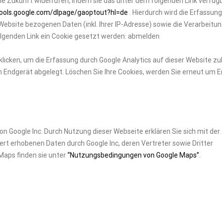
 die Zukunft widerrufen, indem sie das unter dem folgenden Link verfüg
tools.google.com/dlpage/gaoptout?hl=de
. Hierdurch wird die Erfassung
ebsite bezogenen Daten (inkl. Ihrer IP-Adresse) sowie die Verarbeitun
folgenden Link ein Cookie gesetzt werden: abmelden
klicken, um die Erfassung durch Google Analytics auf dieser Website zu
m Endgerät abgelegt. Löschen Sie Ihre Cookies, werden Sie erneut um E
 Google Inc. Durch Nutzung dieser Webseite erklären Sie sich mit der
rt erhobenen Daten durch Google Inc, deren Vertreter sowie Dritter
Maps finden sie unter
“Nutzungsbedingungen von Google Maps”
.