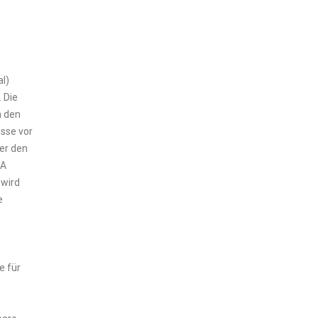
al)
 Die
n den
esse vor
er den
SA
 wird
e
e für