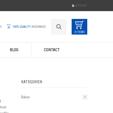
ACCOUNT
ES
100% QUALITY
ASSURANCE
0 ITEMS
BLOG
CONTACT
KATEGORIEN
Bikes
d
hrer