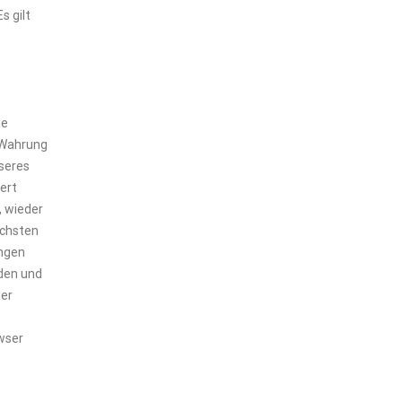
s gilt
de
 Wahrung
seres
ert
, wieder
ächsten
ungen
rden und
der
owser