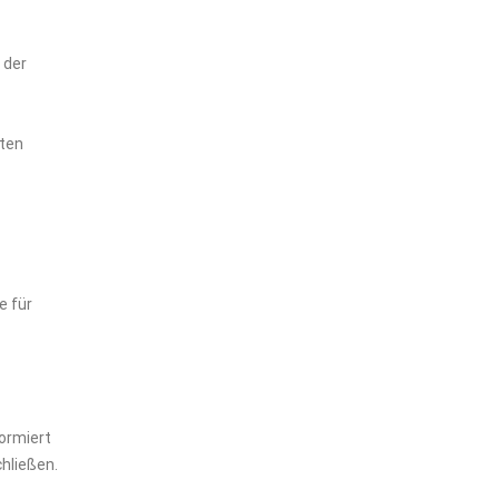
 der
aten
e für
formiert
hließen.