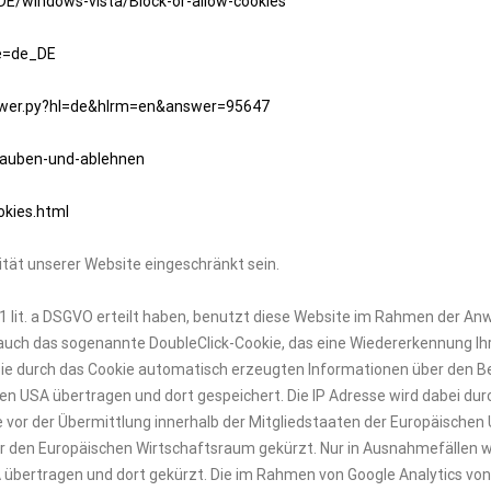
DE/windows-vista/Block-or-allow-cookies
le=de_DE
nswer.py?hl=de&hlrm=en&answer=95647
rlauben-und-ablehnen
okies.html
ität unserer Website eingeschränkt sein.
 S. 1 lit. a DSGVO erteilt haben, benutzt diese Website im Rahmen der 
auch das sogenannte DoubleClick-Cookie, das eine Wiedererkennung Ih
Die durch das Cookie automatisch erzeugten Informationen über den 
en USA übertragen und dort gespeichert. Die IP Adresse wird dabei dur
 vor der Übermittlung innerhalb der Mitgliedstaaten der Europäischen
den Europäischen Wirtschaftsraum gekürzt. Nur in Ausnahmefällen wi
A übertragen und dort gekürzt. Die im Rahmen von Google Analytics vo