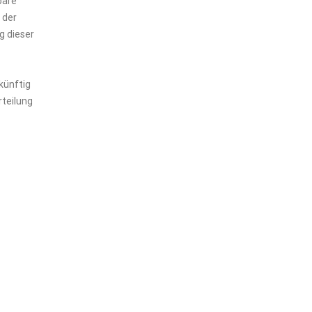
bare
 der
g dieser
künftig
rteilung