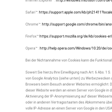
Internet Explorer™:
http://windows.microsoft.com/de-
Safari™:
https://support.apple.com/kb/ph21411?loca
Chrome™:
http://support.google.com/chrome/bin/a
Firefox™
https://support.mozilla.org/de/kb/cookies-e
Opera™ :
http://help.opera.com/Windows/10.20/de/co
Bei der Nichtannahme von Cookies kann die Funktional
Soweit Sie hierzu Ihre Einwilligung nach Art. 6 Abs. 1
von Google Analytics (siehe unten) zu Werbezwecken 
Browsers beim Besuch anderer Websites ermöglicht. 
dieser Website werden an einen Server von Google in d
Aktivierung der IP-Anonymisierung auf dieser Webseite
oder in anderen Vertragsstaaten des Abkommens über 
volle IP-Adresse an einen Server von Google in den US