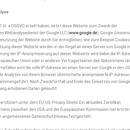
alyse
S. 1 lit. a DSGVO erteilt haben, setzt diese Website zum Zweck der
nen Webanalysedienst der Google LLC (
www.google.de
). Google (Univers
enutzung der Website durch Sie ermöglichen, wie zum Beispiel Cookies.
ung dieser Website werden in der Regel an einen Server von Google i
erung der IP-Anonymisierung auf dieser Webseite wird dabei die IP-Adr
Europäischen Union oder in anderen Vertragsstaaten des Abkommens üb
efällen wird die volle IP-Adresse an einen Server von Google in den U
e Analytics von Ihrem Browser übermittelte anonymisierte IP-Adresse
sammengeführt. Nach Zweckfortfall und Ende des Einsatzes von Googl
ang erhobenen Daten gelöscht.
ertifiziert unter dem EU-US-Privacy Shield. Ein aktuelles Zertifikat
ens zwischen den USA und der Europäischen Kommission hat letzter
ein angemessenes Datenschutzniveau festgestellt.