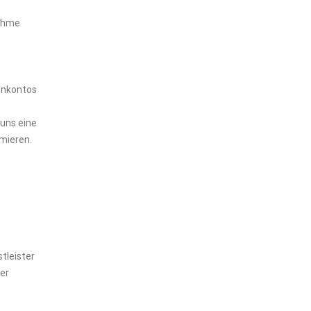
nahme
enkontos
 uns eine
rmieren.
tleister
er
o