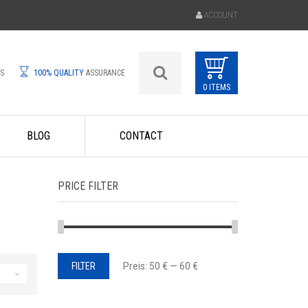
ACCOUNT
ES
100% QUALITY
ASSURANCE
0 ITEMS
BLOG
CONTACT
PRICE FILTER
Min.
Max.
FILTER
Preis:
50 €
—
60 €
Preis
Preis