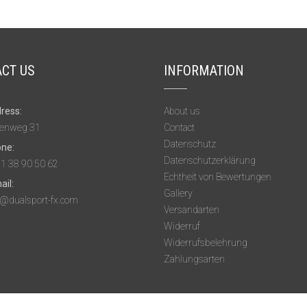
CT US
INFORMATION
ress:
About us
enweg 31
Contact
Datenschutz
ne:
Datenschutzerklärung
1 38 90 50 62
Echtheit von Bewertungen
ail:
Gallery
o@dualsport-fx.com
Versandarten
Widerruf
Widerrufsbelehrung
Zahlungsarten