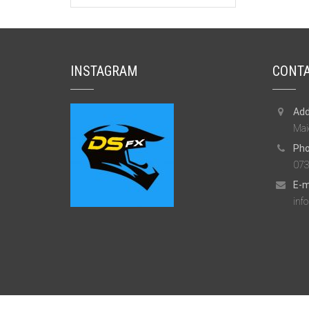
INSTAGRAM
CONTA
Add
Mai
Pho
073
E-m
inf