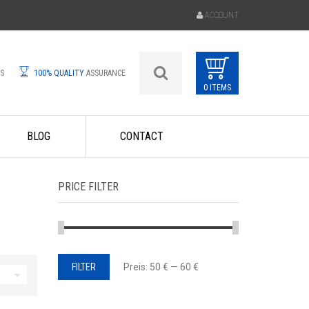
ACCOUNT
ES
100% QUALITY
ASSURANCE
0 ITEMS
BLOG
CONTACT
PRICE FILTER
Min.
Max.
FILTER
Preis:
50 €
—
60 €
Preis
Preis