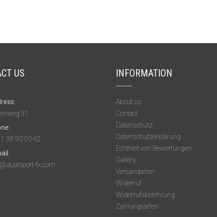
CT US
INFORMATION
ress:
About us
enweg 31
Contact
Datenschutz
ne:
Datenschutzerklärung
1 38 90 50 62
Echtheit von Bewertungen
ail:
Gallery
o@dualsport-fx.com
Versandarten
Widerruf
Widerrufsbelehrung
Zahlungsarten