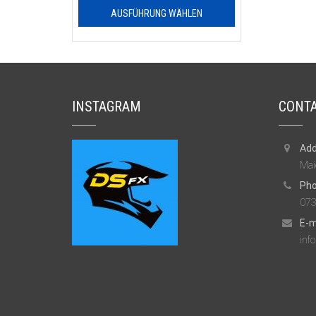
AUSFÜHRUNG WÄHLEN
INSTAGRAM
CONTA
Add
Mai
Pho
073
E-m
inf