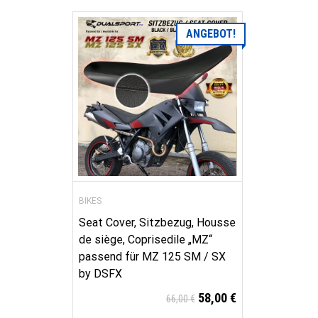
ANGEBOT!
BIKES
Seat Cover, Sitzbezug, Housse
de siège, Coprisedile „MZ“
passend für MZ 125 SM / SX
by DSFX
58,00
€
66,00
€