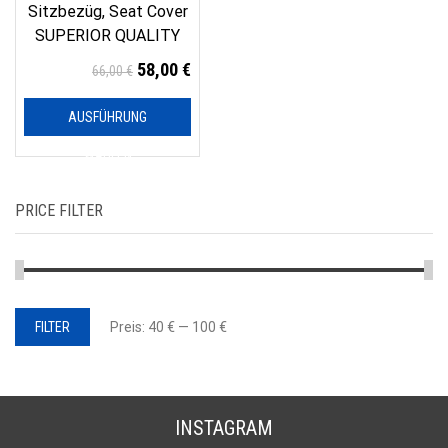
Sitzbezüg, Seat Cover
SUPERIOR QUALITY
58,00
€
66,00
€
AUSFÜHRUNG
WÄHLEN
PRICE FILTER
Min.
Max.
FILTER
Preis:
40 €
—
100 €
Preis
Preis
INSTAGRAM