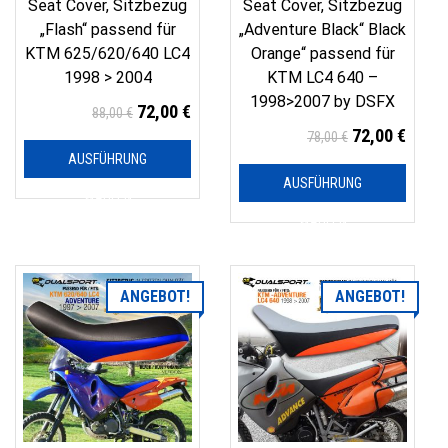
Seat Cover, Sitzbezug
Seat Cover, Sitzbezug
„Flash“ passend für
„Adventure Black“ Black
KTM 625/620/640 LC4
Orange“ passend für
1998 > 2004
KTM LC4 640 –
1998>2007 by DSFX
72,00
€
88,00
€
72,00
€
78,00
€
AUSFÜHRUNG
AUSFÜHRUNG
WÄHLEN
WÄHLEN
ANGEBOT!
ANGEBOT!