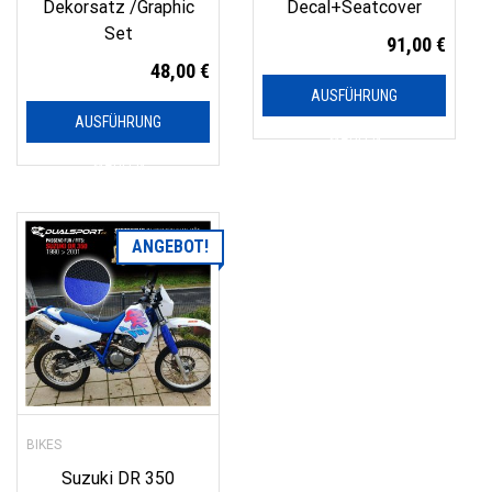
Dekorsatz /Graphic
Decal+Seatcover
Set
91,00
€
48,00
€
AUSFÜHRUNG
AUSFÜHRUNG
WÄHLEN
WÄHLEN
ANGEBOT!
BIKES
Suzuki DR 350