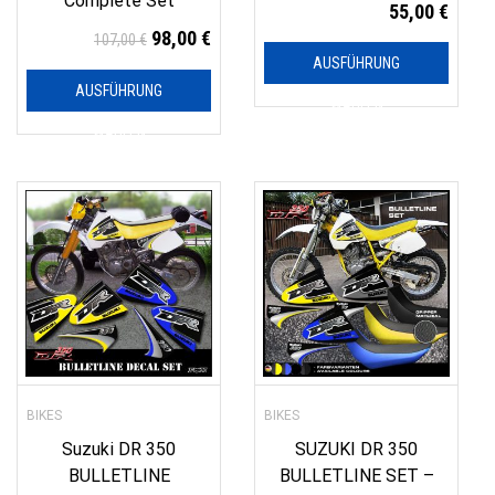
Complete Set
55,00
€
98,00
€
107,00
€
AUSFÜHRUNG
AUSFÜHRUNG
WÄHLEN
WÄHLEN
BIKES
BIKES
Suzuki DR 350
SUZUKI DR 350
BULLETLINE
BULLETLINE SET –