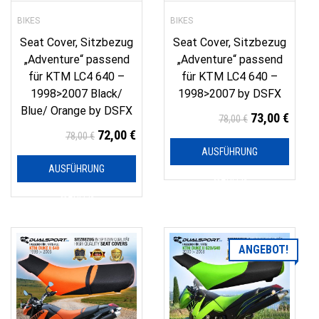
BIKES
BIKES
Seat Cover, Sitzbezug
Seat Cover, Sitzbezug
„Adventure“ passend
„Adventure“ passend
für KTM LC4 640 –
für KTM LC4 640 –
1998>2007 Black/
1998>2007 by DSFX
Blue/ Orange by DSFX
73,00
€
78,00
€
72,00
€
78,00
€
AUSFÜHRUNG
AUSFÜHRUNG
WÄHLEN
WÄHLEN
ANGEBOT!