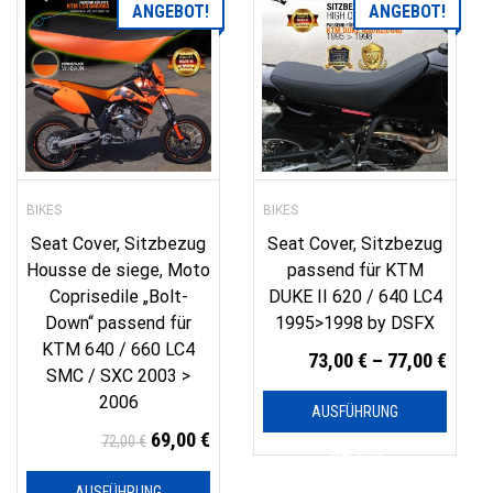
ANGEBOT!
ANGEBOT!
BIKES
BIKES
Seat Cover, Sitzbezug
Seat Cover, Sitzbezug
Housse de siege, Moto
passend für KTM
Coprisedile „Bolt-
DUKE II 620 / 640 LC4
Down“ passend für
1995>1998 by DSFX
KTM 640 / 660 LC4
73,00
€
–
77,00
€
SMC / SXC 2003 >
2006
AUSFÜHRUNG
69,00
€
72,00
€
WÄHLEN
AUSFÜHRUNG