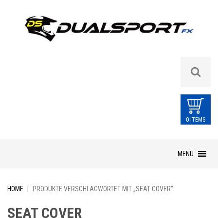
0 ITEMS
Skip
MENU
to
content
HOME
|
PRODUKTE VERSCHLAGWORTET MIT „SEAT COVER“
SEAT COVER