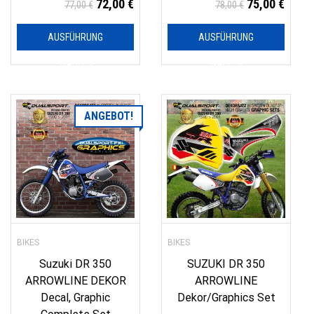
72,00
€
75,00
€
77,00
€
78,00
€
AUSFÜHRUNG
AUSFÜHRUNG
WÄHLEN
WÄHLEN
ANGEBOT!
BIKES
BIKES
Suzuki DR 350
SUZUKI DR 350
ARROWLINE DEKOR
ARROWLINE
Decal, Graphic
Dekor/Graphics Set