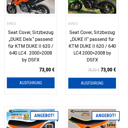
BIKES
BIKES
Seat Cover, Sitzbezug
Seat Cover, Sitzbezug
„DUKE Delx.“ passend
„DUKE II“ passend für
für KTM DUKE II 620 /
KTM DUKE II 620 / 640
640 LC4 . 2000>2008
LC4 2000>2008 by
by DSFX
DSFX
73,00
€
73,00
€
78,00
€
AUSFÜHRUNG
AUSFÜHRUNG
WÄHLEN
WÄHLEN
ANGEBOT!
ANGEBOT!