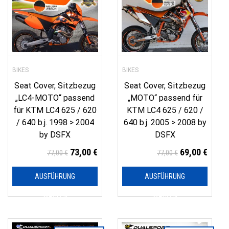
BIKES
BIKES
Seat Cover, Sitzbezug
Seat Cover, Sitzbezug
„LC4-MOTO“ passend
„MOTO“ passend für
für KTM LC4 625 / 620
KTM LC4 625 / 620 /
/ 640 b.j. 1998 > 2004
640 b.j. 2005 > 2008 by
by DSFX
DSFX
73,00
€
69,00
€
77,00
€
77,00
€
AUSFÜHRUNG
AUSFÜHRUNG
WÄHLEN
WÄHLEN