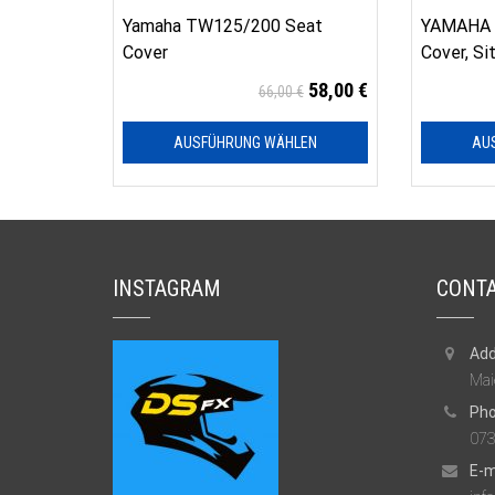
Yamaha TW125/200 Seat
YAMAHA 
Cover
Cover, S
58,00
€
66,00
€
AUSFÜHRUNG WÄHLEN
AU
INSTAGRAM
CONTA
Add
Mai
Pho
073
E-m