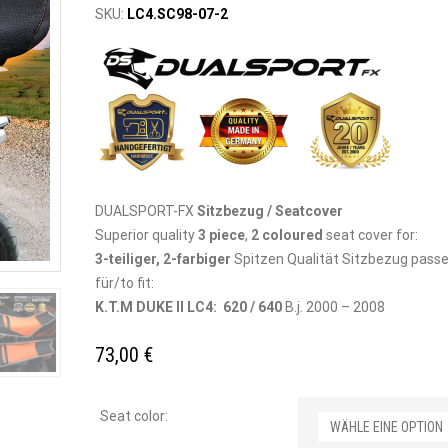
SKU:
LC4.SC98-07-2
DUALSPORT-FX
Sitzbezug / Seatcover
Superior quality
3 piece
,
2 coloured
seat cover for:
3-teiliger, 2-farbiger
Spitzen Qualität Sitzbezug pass
für/to fit:
K.T.M DUKE II LC4: 620 / 640
B.j. 2000 – 2008
73,00
€
Seat color