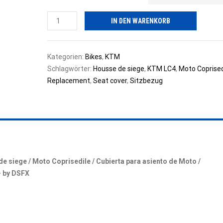
Seat
IN DEN WARENKORB
Cover,
Sitzbezug
"DUKE
Kategorien:
Bikes
,
KTM
Delx."
Schlagwörter:
Housse de siege
,
KTM LC4
,
Moto Coprised
passend
Replacement
,
Seat cover
,
Sitzbezug
für
KTM
DUKE
II
620
/
640
 siege / Moto Coprisedile / Cubierta para asiento de Moto /
LC4
– by DSFX
.
2000>2008
by
DSFX