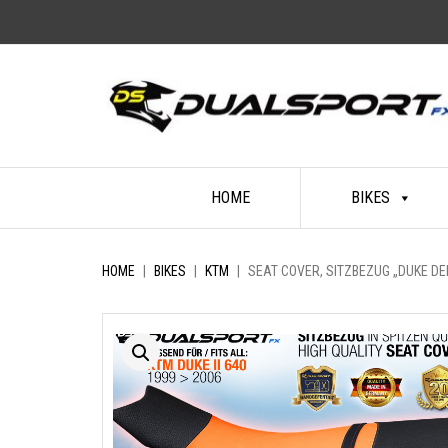
Skip
HOME
BIKES
to
content
HOME
|
BIKES
|
KTM
|
SEAT COVER, SITZBEZUG „DUKE DELX