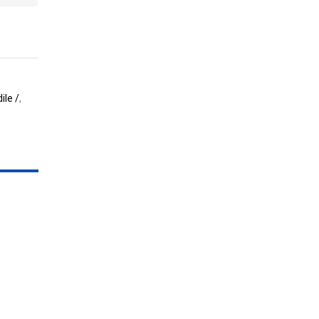
ile /
,