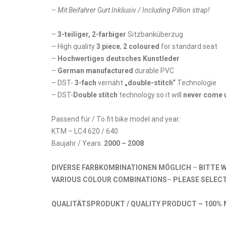
– Mit Beifahrer Gurt Inkliusiv / Including Pillion strap!
–
3-teiliger, 2-farbiger
Sitzbanküberzug
– High quality
3 piece
,
2 coloured
for standard seat
–
Hochwertiges deutsches Kunstleder
–
German manufactured
durable PVC
– DST-
3-fach
vernäht
„double-stitch“
Technologie
– DST-
Double stitch
technology so it will
never come 
Passend für / To fit bike model and year:
KTM – LC4 620 / 640
Baujahr / Years.
2000 – 2008
DIVERSE FARBKOMBINATIONEN MÖGLICH
–
BITTE 
VARIOUS COLOUR COMBINATIONS
–
PLEASE SELEC
QUALITÄTSPRODUKT / QUALITY PRODUCT – 100% 