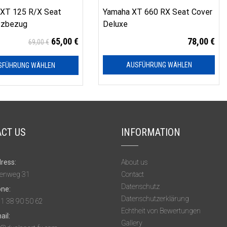
XT 125 R/X Seat
Yamaha XT 660 RX Seat Cover
itzbezug
Deluxe
65,00
€
78,00
€
69,00
€
AUSFÜHRUNG WÄHLEN
SFÜHRUNG WÄHLEN
CT US
INFORMATION
ress:
About us
enweg 31
Contact
Datenschutz
ne:
Datenschutzerklärung
1 38 90 50 62
Echtheit von Bewertungen
ail:
Gallery