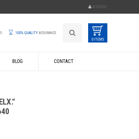
ACCOUNT
ES
100% QUALITY
ASSURANCE
0 ITEMS
BLOG
CONTACT
ELX.“
640